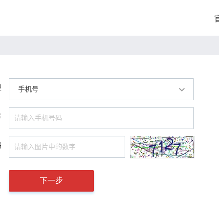
型
手机号
号
码
下一步