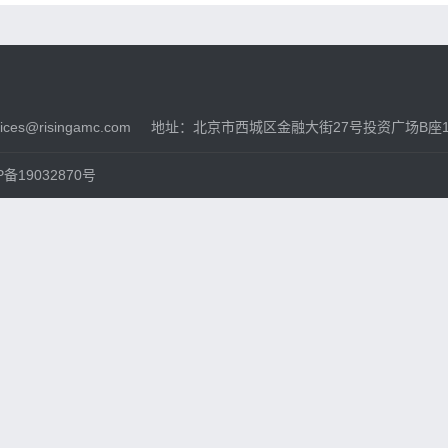
ces@risingamc.com
地址：北京市西城区金融大街27号投资广场B座1
备19032870号