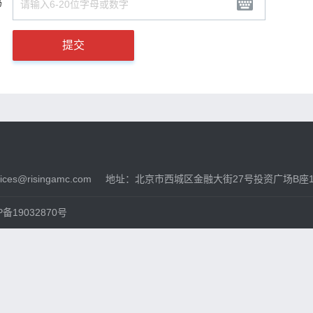
码
提交
ces@risingamc.com
地址：北京市西城区金融大街27号投资广场B座1
备19032870号