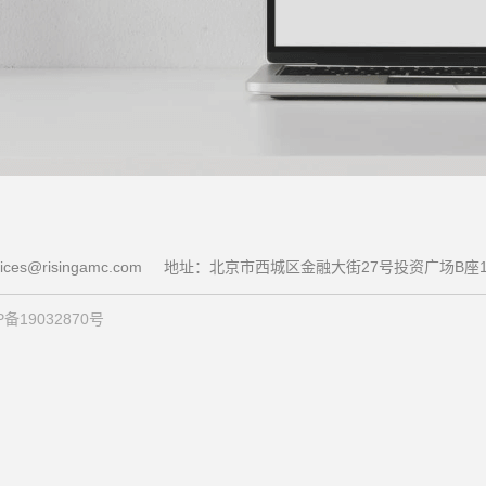
ces@risingamc.com
地址：北京市西城区金融大街27号投资广场B座1
备19032870号