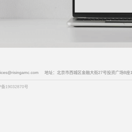
ces@risingamc.com
地址：北京市西城区金融大街27号投资广场B座1
备19032870号