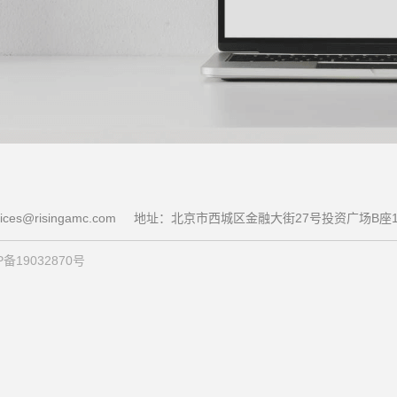
ces@risingamc.com
地址：北京市西城区金融大街27号投资广场B座1
备19032870号